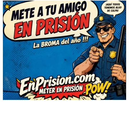
Videos
Videos
-
-
Por
bromasaparte
Por
bromasaparte
Oct 27, 2013
Oct 27, 2013
Broma caer la
Despertar con
cabeza
una aspiradora
Halloween
Este tío despierta a su
hermana, novia o amiga
Una broma para
de una manera muy muy
halloween. No es tan
peculiar !!! Enciende la
difícil hacerse ese abrigo