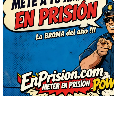
¿Nos
ayudas?
|
Comparte y
bebé diablo estará feliz