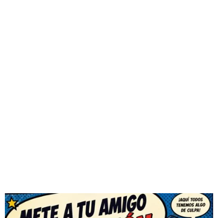
BILL EGG
Descargar Broma
1 archivo(s)
183.61 KB