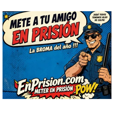
-
-
Por
bromasaparte
Por
bromasaparte
Nov 14, 2013
Oct 30, 2013
Oveja gritando
Perro labrador
junto a bebe
El grito de esta oveja es la
caña!! No sabemos si está
El fiel amigo de este bebé
balando pero hija!!!!
es un labrador que no duda
Parece que te han dicho…
en tener la mayor
0
paciencia.
0
Videos
Videos